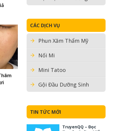
iả
CÁC DỊCH VỤ
Phun Xăm Thẩm Mỹ
Nối Mi
Mini Tatoo
 Thâm
ơi
Gội Đầu Dưỡng Sinh
TIN TỨC MỚI
TruyenQQ – Đọc