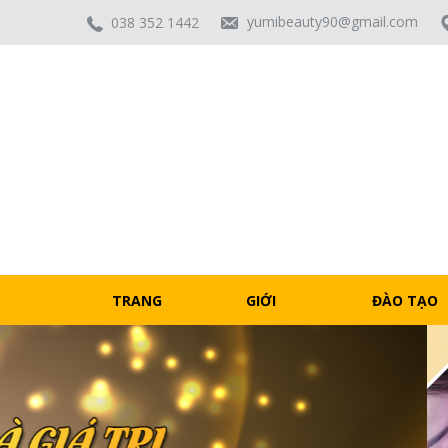
yumibeauty90@gmail.com
038 352 1442
TRANG
GIỚI
ĐÀO TẠO
CHỦ
THIỆU