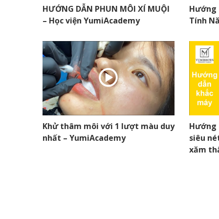
HƯỚNG DẪN PHUN MÔI XÍ MUỘI
Hướng 
– Học viện YumiAcademy
Tính Nă
Khử thâm môi với 1 lượt màu duy
Hướng d
nhất – YumiAcademy
siêu né
xăm t