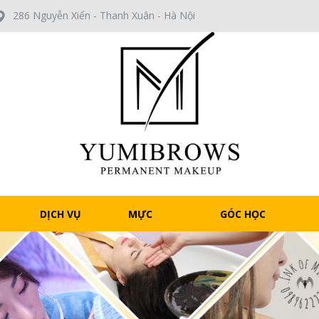
286 Nguyễn Xiển - Thanh Xuân - Hà Nội
DỊCH VỤ
MỰC
GÓC HỌC
LIGHT
VIÊN
F