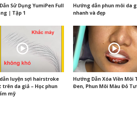
Dẫn Sử Dụng YumiPen Full
Hướng dẫn phun môi da g
ng | Tập 1
nhanh và đẹp
ẫn luyện sợi hairstroke
Hướng Dẫn Xóa Viền Môi
t trên da giả – Học phun
Đen, Phun Môi Màu Đỏ Tư
hẩm mỹ