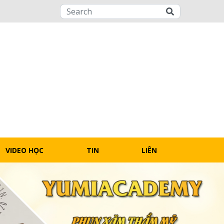
VIDEO HỌC
TIN
LIÊN
REE
TỨC
HỆ