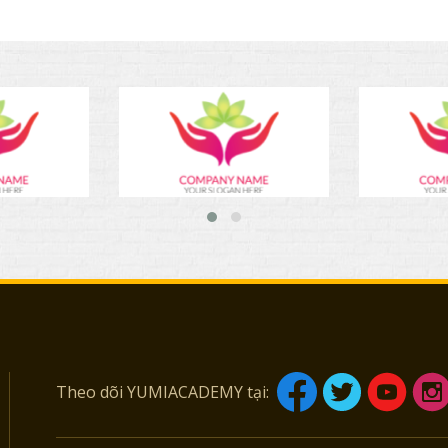
Theo dõi YUMIACADEMY tại: