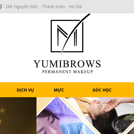
286 Nguyễn Xiển - Thanh Xuân - Hà Nội
DỊCH VỤ
MỰC
GÓC HỌC
LIGHT
VIÊN
F