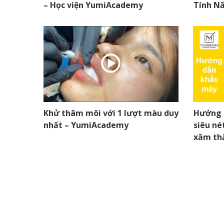
– Học viện YumiAcademy
Tính Nă
Khử thâm môi với 1 lượt màu duy
Hướng d
nhất – YumiAcademy
siêu né
xăm t