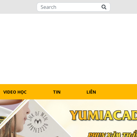
VIDEO HỌC
TIN
LIÊN
REE
TỨC
HỆ