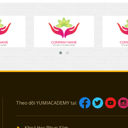
Theo dõi YUMIACADEMY tại:
Khoá Học Phun Xăm