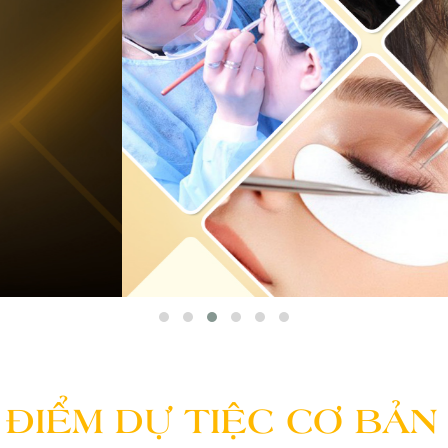
ĐIỂM DỰ TIỆC CƠ BẢN