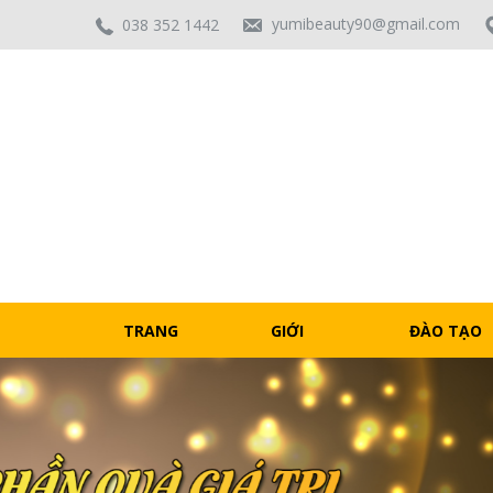
yumibeauty90@gmail.com
038 352 1442
TRANG
GIỚI
ĐÀO TẠO
CHỦ
THIỆU