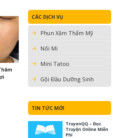
CÁC DỊCH VỤ
Phun Xăm Thẩm Mỹ
Nối Mi
Mini Tatoo
 Thâm
ơi
Gội Đầu Dưỡng Sinh
TIN TỨC MỚI
TruyenQQ – Đọc
Truyện Online Miễn
Phí