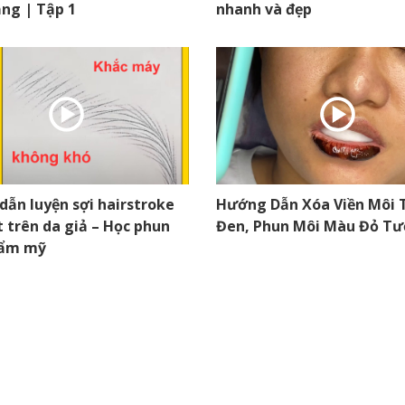
ng | Tập 1
nhanh và đẹp
ẫn luyện sợi hairstroke
Hướng Dẫn Xóa Viền Môi
t trên da giả – Học phun
Đen, Phun Môi Màu Đỏ Tư
hẩm mỹ