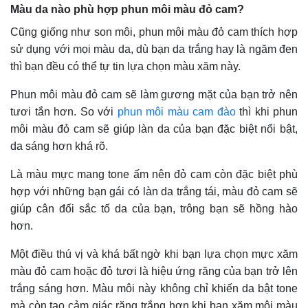
Màu da nào phù hợp phun môi màu đỏ cam?
Cũng giống như son môi, phun môi màu đỏ cam thích hợp
sử dụng với mọi màu da, dù bạn da trắng hay là ngăm đen
thì bạn đều có thể tự tin lựa chọn màu xăm này.
Phun môi màu đỏ cam sẽ làm gương mặt của bạn trở nên
tươi tắn hơn. So với
phun môi màu cam đào
thì khi phun
môi màu đỏ cam sẽ giúp làn da của bạn đặc biệt nổi bật,
da sáng hơn khá rõ.
Là màu mực mang tone ấm nên đỏ cam còn đặc biệt phù
hợp với những bạn gái có làn da trắng tái, màu đỏ cam sẽ
giúp cân đối sắc tố da của bạn, trông bạn sẽ hồng hào
hơn.
Một điều thú vị và khá bất ngờ khi bạn lựa chọn mực xăm
màu đỏ cam hoặc đỏ tươi là hiệu ứng răng của bạn trở lên
trắng sáng hơn. Màu môi này không chỉ khiến da bật tone
mà còn tạo cảm giác răng trắng hơn khi bạn xăm môi màu