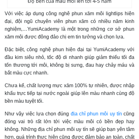
Độ bền của màu môi lên tới 4-5 năm
Với việc áp dụng công nghê phun xăm môi lightlips hiện
đại, đội ngũ chuyên viên phun xăm có nhiều năm kinh
nghiệm,…YumiAcademy là một trong những cơ sở phun
xăm môi được đông đảo chị em tin tưởng và chọn lựa.
Đặc biệt, công nghệ phun hiện đại tại YumiAcademy với
đầu kim siêu nhỏ, tốc độ di nhanh giúp giảm thiểu tối đa
tổn thương tới môi, không bị sưng, đau hay chảy máu và
bắt màu cực nhanh.
Chưa kể, chất lượng mực xăm 100% tự nhiên, được nhập
khẩu trực tiếp tại nước ngoài giúp lên màu nhanh cùng độ
bền màu tuyệt tối.
Như vậy việc lựa chọn đúng
địa chỉ phun môi uy tín
cũng
đóng vai trò rất lớn tới việc màu môi có bền đẹp hay
không. Những địa chỉ phun môi uy tín sẽ giúp bạn yên tâm
hơn, quá trình thực hiện cũng được đảm bảo an toàn, chất