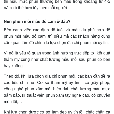
thì màu mực phun thường bền màu trong khoảng từ 4-5
năm có thể hơn tùy theo mỗi người.
Nên phun môi màu đỏ cam ở đâu?
Bên cạnh việc xác định độ tuổi và màu da phù hợp để
phun môi màu đỏ cam, thì điều mà các khách hàng cũng
cần quan tâm đó chính là lựa chọn địa chỉ phun môi uy tín.
Vì nó là yếu tố quan trọng ảnh hưởng trực tiếp tới kết quả
thẩm mỹ cũng như chất lượng màu môi sau phun có bền
hay không.
Theo đó, khi lựa chọn địa chỉ phun môi, các bạn cần đề ra
các tiêu chí như: Cơ sở thẩm mỹ uy tín – có giấy phép,
công nghệ phun xăm môi hiện đại, chất lượng màu mực
đảm bảo, kĩ thuật viên phun xăm tay nghề cao, có chuyên
môn tốt,…
Khi lựa chọn được cơ sở làm đẹp uy tín rồi, chắc chắn ca