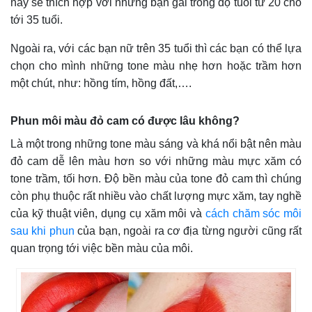
này sẽ thích hợp với những bạn gái trong độ tuổi từ 20 cho
tới 35 tuổi.
Ngoài ra, với các bạn nữ trên 35 tuổi thì các bạn có thể lựa
chọn cho mình những tone màu nhẹ hơn hoặc trầm hơn
một chút, như: hồng tím, hồng đất,….
Phun môi màu đỏ cam có được lâu không?
Là một trong những tone màu sáng và khá nổi bật nên màu
đỏ cam dễ lên màu hơn so với những màu mực xăm có
tone trầm, tối hơn. Độ bền màu của tone đỏ cam thì chúng
còn phụ thuộc rất nhiều vào chất lượng mực xăm, tay nghề
của kỹ thuật viên, dụng cụ xăm môi và
cách chăm sóc môi
sau khi phun
của bạn, ngoài ra cơ địa từng người cũng rất
quan trọng tới việc bền màu của môi.