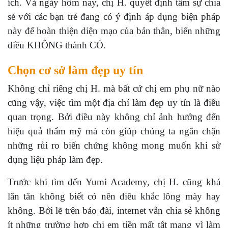
ích. Và ngày hôm nay, chị H. quyết định tâm sự chia
sẻ với các bạn trẻ đang có ý định áp dụng biện pháp
này để hoàn thiện diện mạo của bản thân, biến những
điều KHÔNG thành CÓ.
Chọn cơ sở làm đẹp uy tín
Không chỉ riêng chị H. mà bất cứ chị em phụ nữ nào
cũng vậy, việc tìm một địa chỉ làm đẹp uy tín là điều
quan trọng. Bởi điều này không chỉ ảnh hưởng đến
hiệu quả thẩm mỹ mà còn giúp chúng ta ngăn chặn
những rủi ro biến chứng không mong muốn khi sử
dụng liệu pháp làm đẹp.
Trước khi tìm đến Yumi Academy, chị H. cũng khá
lăn tăn không biết có nên điêu khắc lông mày hay
không. Bởi lẽ trên báo đài, internet vẫn chia sẻ không
ít những trường hợp chị em tiền mất tật mang vì làm