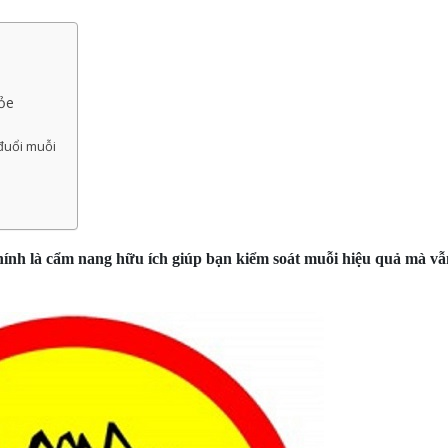
ỏe
 đuổi muỗi
hính là cẩm nang hữu ích giúp bạn kiểm soát muỗi hiệu quả mà v