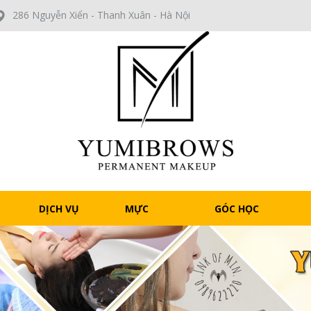
286 Nguyễn Xiển - Thanh Xuân - Hà Nội
DỊCH VỤ
MỰC
GÓC HỌC
LIGHT
VIÊN
F