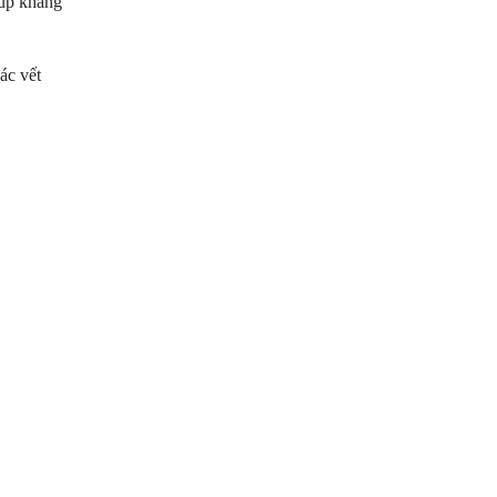
iúp kháng
ác vết