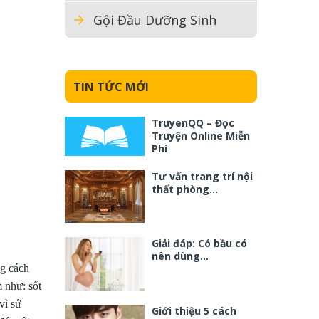
Gội Đầu Dưỡng Sinh
TIN TỨC MỚI
TruyenQQ – Đọc
Truyện Online Miễn
Phí
Tư vấn trang trí nội
thất phòng…
Giải đáp: Có bầu có
nên dùng…
ng cách
 như: sốt
vì sử
Giới thiệu 5 cách