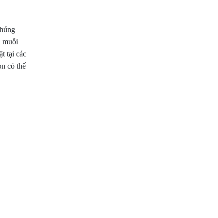
 húng
i muỗi
t tại các
òn có thể