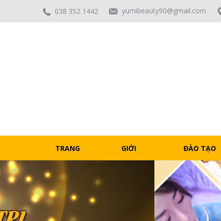
yumibeauty90@gmail.com
038 352 1442
TRANG
GIỚI
ĐÀO TẠO
CHỦ
THIỆU