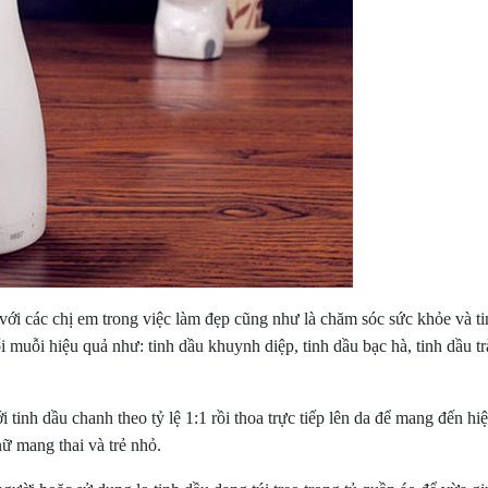
với các chị em trong việc làm đẹp cũng như là chăm sóc sức khỏe và ti
ổi muỗi hiệu quả như: tinh dầu khuynh diệp, tinh dầu bạc hà, tinh dầu
tinh dầu chanh theo tỷ lệ 1:1 rồi thoa trực tiếp lên da để mang đến hiệ
ữ mang thai và trẻ nhỏ.