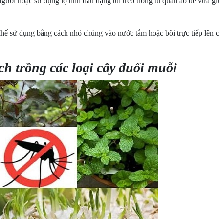
 người hoặc sử dụng lọ tinh dầu dạng túi treo trong tủ quần áo để vừa g
ó thể sử dụng bằng cách nhỏ chúng vào nước tắm hoặc bôi trực tiếp lên c
ch trồng các loại cây đuổi muỗi