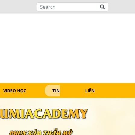
VIDEO HỌC
TIN
LIÊN
REE
TỨC
HỆ