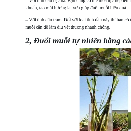
– Với tinh dầu bạc hà: Bạn cũng có thể thoa tực tiếp lên
khuẩn, tạo mùi hương lại vưa giúp đuổi muỗi hiệu quả.
– Với tinh dầu tràm: Đối với loại tinh dầu này thì bạn c
muỗi căn để làm dịu vết thương nhanh chóng.
2, Đuổi muỗi tự nhiên bằng cá