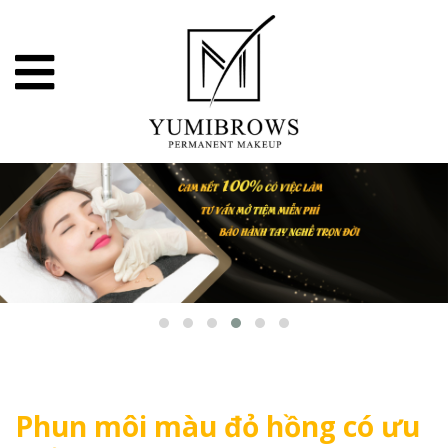
Phun môi màu đỏ hồng có ưu