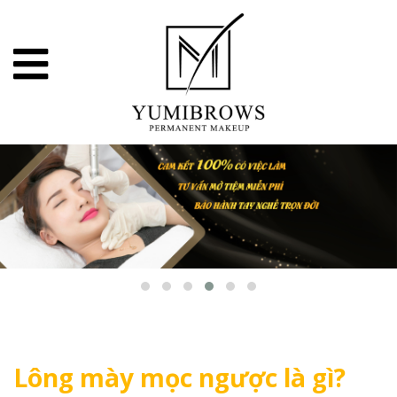
Lông mày mọc ngược là gì?