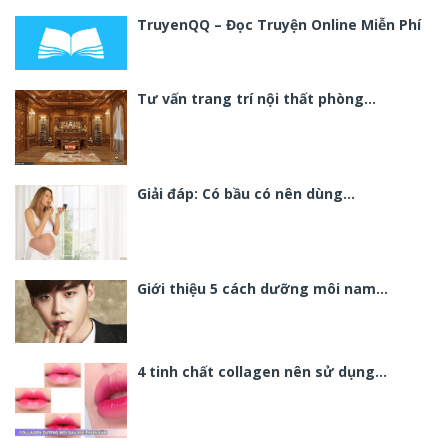
TruyenQQ – Đọc Truyện Online Miễn Phí
Tư vấn trang trí nội thất phòng…
Giải đáp: Có bầu có nên dùng…
Giới thiệu 5 cách dưỡng môi nam…
4 tinh chất collagen nên sử dụng…