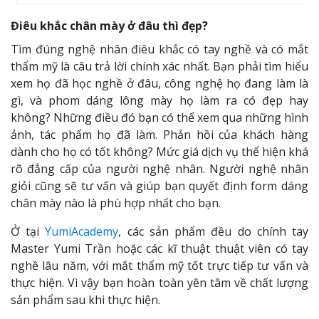
Điêu khắc chân mày ở đâu thì đẹp?
Tìm đúng nghệ nhân điêu khắc có tay nghề và có mắt
thẩm mỹ là câu trả lời chính xác nhất. Bạn phải tìm hiểu
xem họ đã học nghề ở đâu, công nghệ họ đang làm là
gì, và phom dáng lông mày họ làm ra có đẹp hay
không? Những điều đó bạn có thể xem qua những hình
ảnh, tác phẩm họ đã làm. Phản hồi của khách hàng
dành cho họ có tốt không? Mức giá dịch vụ thể hiện khá
rõ đẳng cấp của người nghệ nhân. Người nghệ nhân
giỏi cũng sẽ tư vấn và giúp bạn quyết định form dáng
chân mày nào là phù hợp nhất cho bạn.
Ở tại
YumiAcademy
, các sản phẩm đều do chính tay
Master Yumi Trần hoặc các kĩ thuật thuật viên có tay
nghề lâu năm, với mắt thẩm mỹ tốt trực tiếp tư vấn và
thực hiện. Vì vậy bạn hoàn toàn yên tâm về chất lượng
sản phẩm sau khi thực hiện.