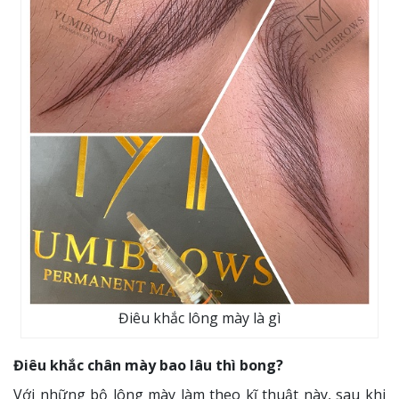
Điêu khắc lông mày là gì
Điêu khắc chân mày bao lâu thì bong?
Với những bộ lông mày làm theo kĩ thuật này, sau khi