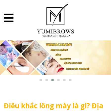
Điêu khắc lông mày là gì? Địa