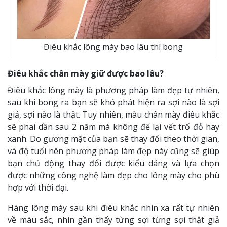
Điêu khắc lông mày bao lâu thì bong
Điêu khắc chân mày giữ được bao lâu?
Điêu khắc lông mày là phương pháp làm đẹp tự nhiên,
sau khi bong ra bạn sẽ khó phát hiện ra sợi nào là sợi
giả, sợi nào là thật. Tuy nhiên, màu chân mày điêu khắc
sẽ phai dần sau 2 năm mà không để lại vết trổ đỏ hay
xanh. Do gương mặt của bạn sẽ thay đổi theo thời gian,
và độ tuổi nên phương pháp làm đẹp này cũng sẽ giúp
bạn chủ động thay đổi được kiểu dáng và lựa chọn
được những công nghệ làm đẹp cho lông mày cho phù
hợp với thời đại.
Hàng lông mày sau khi điêu khắc nhìn xa rất tự nhiên
về màu sắc, nhìn gần thấy từng sợi từng sợi thật giả