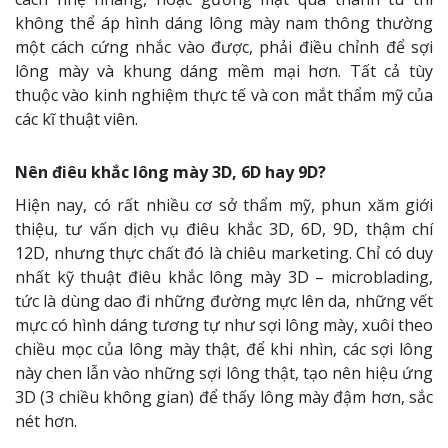
không thể áp hình dáng lông mày nam thông thường
một cách cứng nhắc vào được, phải điều chỉnh để sợi
lông mày và khung dáng mềm mại hơn. Tất cả tùy
thuộc vào kinh nghiệm thực tế và con mắt thẩm mỹ của
các kĩ thuật viên.
Nên điêu khắc lông mày 3D, 6D hay 9D?
Hiện nay, có rất nhiều cơ sở thẩm mỹ, phun xăm giới
thiệu, tư vấn dịch vụ điêu khắc 3D, 6D, 9D, thậm chí
12D, nhưng thực chất đó là chiêu marketing. Chỉ có duy
nhất kỹ thuật điêu khắc lông mày 3D – microblading,
tức là dùng dao đi những đường mực lên da, những vết
mực có hình dáng tương tự như sợi lông mày, xuôi theo
chiều mọc của lông mày thật, để khi nhìn, các sợi lông
này chen lẫn vào những sợi lông thật, tạo nên hiệu ứng
3D (3 chiều không gian) để thấy lông mày đậm hơn, sắc
nét hơn.