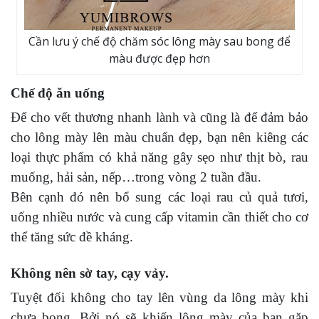
Cần lưu ý chế độ chăm sóc lông mày sau bong để
màu được đẹp hơn
Chế độ ăn uống
Để cho vết thương nhanh lành và cũng là để đảm bảo
cho lông mày lên màu chuẩn đẹp, bạn nên kiêng các
loại thực phẩm có khả năng gây sẹo như thịt bò, rau
muống, hải sản, nếp…trong vòng 2 tuần đầu.
Bên cạnh đó nên bổ sung các loại rau củ quả tươi,
uống nhiều nước và cung cấp vitamin cần thiết cho cơ
thể tăng sức đề kháng.
Không nên sờ tay, cạy vảy.
Tuyệt đối không cho tay lên vùng da lông mày khi
chưa bong. Bởi nó sẽ khiến lông mày của bạn gặp